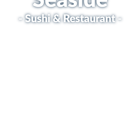
Seaside
- Sushi & Restaurant -