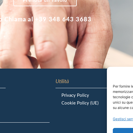
Prenota un Tavolo
o Chiama al +39 348 643 3683
Utilità
Per fornire 
memorizzare 
Privacy Policy
tecnologie c
unici su que
Cookie Policy (UE)
su alcune ca
Gestisci ser