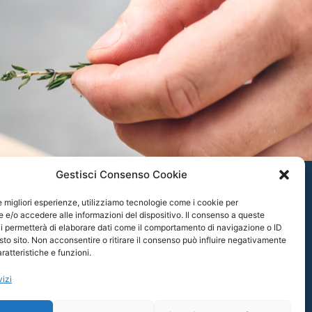
Gestisci Consenso Cookie
Via Tonnara SNC CAP
le migliori esperienze, utilizziamo tecnologie come i cookie per
89015 Palmi (RC)
e/o accedere alle informazioni del dispositivo. Il consenso a queste
i permetterà di elaborare dati come il comportamento di navigazione o ID
+39 348 643 3683
sto sito. Non acconsentire o ritirare il consenso può influire negativamente
ratteristiche e funzioni.
Seguici su
vizi