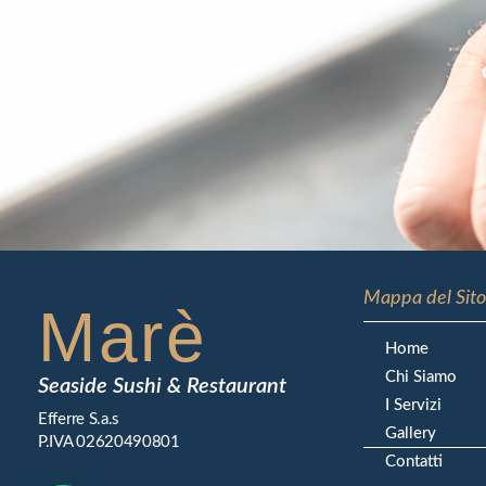
Mappa del Sito
Marè
Home
Chi Siamo
Seaside Sushi & Restaurant
I Servizi
Efferre S.a.s
Gallery
P.IVA 02620490801
Contatti