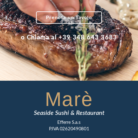
Prenota un Tavolo
o Chiama al +39 348 643 3683
Marè
Seaside Sushi & Restaurant
Efferre S.a.s
P.IVA 02620490801